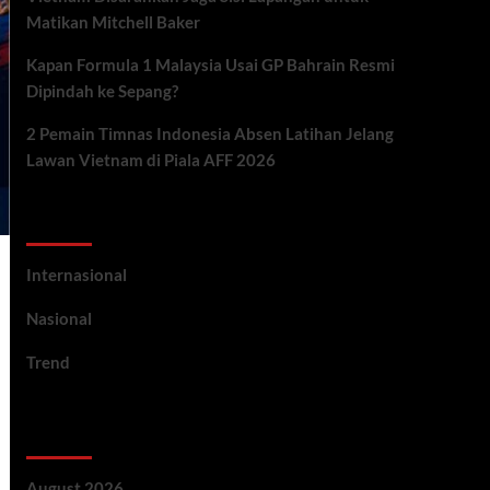
Matikan Mitchell Baker
Kapan Formula 1 Malaysia Usai GP Bahrain Resmi
Dipindah ke Sepang?
2 Pemain Timnas Indonesia Absen Latihan Jelang
Lawan Vietnam di Piala AFF 2026
Categories
Internasional
Nasional
Trend
Archives
August 2026