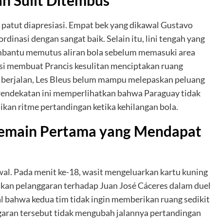
an Sulit Ditembus
patut diapresiasi. Empat bek yang dikawal Gustavo
nasi dengan sangat baik. Selain itu, lini tengah yang
mbantu memutus aliran bola sebelum memasuki area
asi membuat Prancis kesulitan menciptakan ruang
 berjalan, Les Bleus belum mampu melepaskan peluang
 Pendekatan ini memperlihatkan bahwa Paraguay tidak
kan ritme pertandingan ketika kehilangan bola.
Pemain Pertama yang Mendapat
wal. Pada menit ke-18, wasit mengeluarkan kartu kuning
kan pelanggaran terhadap Juan José Cáceres dalam duel
al bahwa kedua tim tidak ingin memberikan ruang sedikit
garan tersebut tidak mengubah jalannya pertandingan