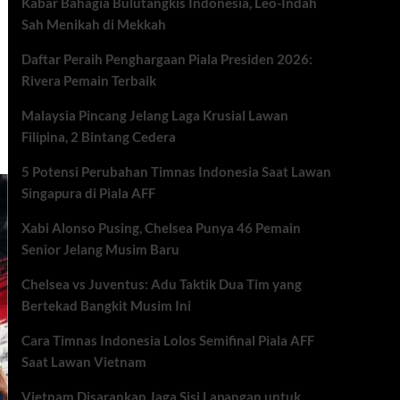
Kabar Bahagia Bulutangkis Indonesia, Leo-Indah
Sah Menikah di Mekkah
Daftar Peraih Penghargaan Piala Presiden 2026:
Rivera Pemain Terbaik
Malaysia Pincang Jelang Laga Krusial Lawan
Filipina, 2 Bintang Cedera
5 Potensi Perubahan Timnas Indonesia Saat Lawan
Singapura di Piala AFF
Xabi Alonso Pusing, Chelsea Punya 46 Pemain
Senior Jelang Musim Baru
Chelsea vs Juventus: Adu Taktik Dua Tim yang
Bertekad Bangkit Musim Ini
Cara Timnas Indonesia Lolos Semifinal Piala AFF
Saat Lawan Vietnam
Vietnam Disarankan Jaga Sisi Lapangan untuk