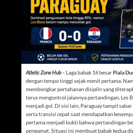
Atletic Zone Hub
– Laga babak 16 besar
Piala Du
dengan tempo tinggi sejak menit pertama. Na
membongkar pertahanan disiplin yang diterap
terus mengontrol jalannya pertandingan, Les
menjadi gol. Di sisi lain, Paraguay tampil sab
serta transisi cepat saat mendapatkan kesemp
pertama menjadi bukti bahwa pertandingan berj
pengamat. Situasi ini membuat babak kedua di