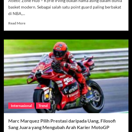
Atletic Zone Hub – Kyrie Irving bukan nama asing dalam dunia
basket modern. Sebagai salah satu point guard paling berbakat
di NBA,...
Read
Read More
more
about
Kyrie
Irving
dan
Perjalanan
Spiritualnya,
Menemukan
Kedamaian
Islam
di
Tengah
Gemerlap
NBA
Internasional
Trend
Marc Marquez Pilih Prestasi daripada Uang, Filosofi
Sang Juara yang Mengubah Arah Karier MotoGP