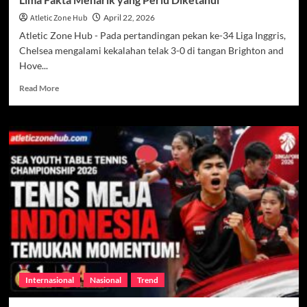
Atletic Zone Hub
April 22, 2026
Atletic Zone Hub - Pada pertandingan pekan ke-34 Liga Inggris,
Chelsea mengalami kekalahan telak 3-0 di tangan Brighton and
Hove...
Read
Read More
more
about
Chelsea
Terpuruk
Setelah
Kekalahan
3-
0
dari
Brighton,
Lima
Fakta
Menarik
yang
Internasional
Nasional
Trend
Perlu
Diketahui