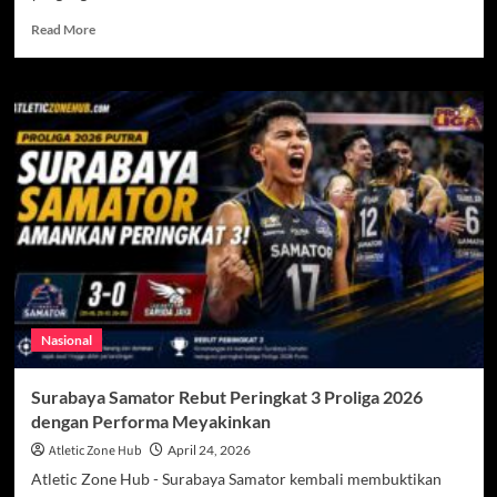
Read
Read More
more
about
FEDERASI
Bulu
Tangkis
Dunia
Setujui
Perubahan
Sistem
Skor
Nasional
Surabaya Samator Rebut Peringkat 3 Proliga 2026
dengan Performa Meyakinkan
Atletic Zone Hub
April 24, 2026
Atletic Zone Hub - Surabaya Samator kembali membuktikan