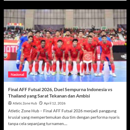
about
Pelita
Jaya
Perkuat
Skuad
Jelang
Playoffs
IBL
2026,
Rekrut
Perrin
Buford
Jadi
Nasional
Sorotan
Final AFF Futsal 2026, Duel Sempurna Indonesia vs
Thailand yang Sarat Tekanan dan Ambisi
Atletic Zone Hub
April 12, 2026
Atletic Zone Hub – Final AFF Futsal 2026 menjadi panggung
krusial yang mempertemukan dua tim dengan performa nyaris
tanpa cela sepanjang turnamen....