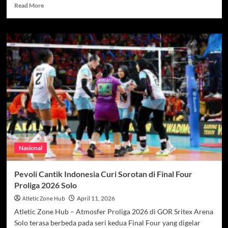
Read
Read More
more
about
Final
AFF
Futsal
2026,
Duel
Sempurna
Indonesia
vs
Thailand
yang
Sarat
Tekanan
Nasional
dan
Ambisi
Pevoli Cantik Indonesia Curi Sorotan di Final Four
Proliga 2026 Solo
Atletic Zone Hub
April 11, 2026
Atletic Zone Hub – Atmosfer Proliga 2026 di GOR Sritex Arena
Solo terasa berbeda pada seri kedua Final Four yang digelar