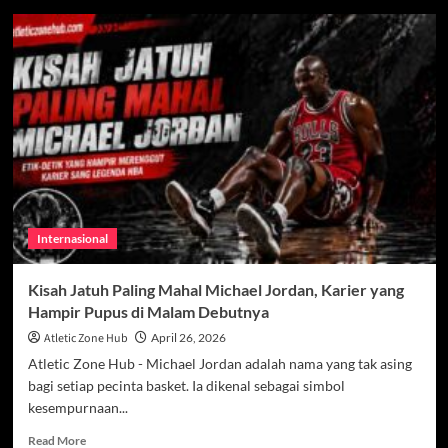
MotoGP
Spanyol
2026,
Alex
Marquez
Pecah
Kebuntuan
di
Jerez
Internasional
Kisah Jatuh Paling Mahal Michael Jordan, Karier yang
Hampir Pupus di Malam Debutnya
Atletic Zone Hub
April 26, 2026
Atletic Zone Hub - Michael Jordan adalah nama yang tak asing
bagi setiap pecinta basket. Ia dikenal sebagai simbol
kesempurnaan...
Read
Read More