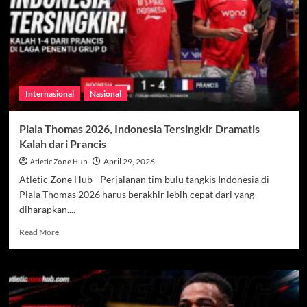
Liga
Champions,
Drama
Rumput
yang
Mengundang
Tanda
Internasional
Nasional
Tanya
Piala Thomas 2026, Indonesia Tersingkir Dramatis
Kalah dari Prancis
Atletic Zone Hub
April 29, 2026
Atletic Zone Hub - Perjalanan tim bulu tangkis Indonesia di
Piala Thomas 2026 harus berakhir lebih cepat dari yang
diharapkan....
Read
Read More
more
about
Piala
Thomas
2026,