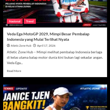
Simbol
Keberanian
di
Dunia
Nasional
Trend
Bulu
Tangkis
Korea
Veda Ega MotoGP 2029, Mimpi Besar Pembalap
Indonesia yang Mulai Terlihat Nyata
Atletic Zone Hub
April 17, 2026
Atletic Zone Hub – Mimpi melihat pembalap Indonesia berlaga
di kelas utama balap motor dunia kini bukan lagi sekadar angan.
Veda Ega...
Read
Read More
more
about
Veda
Ega
MotoGP
2029,
Mimpi
Besar