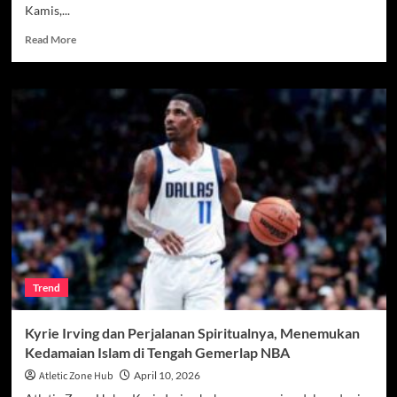
Kamis,...
Read
Read More
more
about
Pevoli
Cantik
Indonesia
Curi
Sorotan
di
Final
Four
Proliga
2026
Solo
Trend
Kyrie Irving dan Perjalanan Spiritualnya, Menemukan
Kedamaian Islam di Tengah Gemerlap NBA
Atletic Zone Hub
April 10, 2026