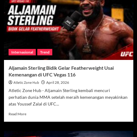
Indonesia
Tersingkir
Dramatis
Kalah
dari
Prancis
Internasional
Trend
Aljamain Sterling Bidik Gelar Featherweight Usai
Kemenangan di UFC Vegas 116
Atletic Zone Hub
April 28, 2026
Atletic Zone Hub - Aljamain Sterling kembali mencuri
perhatian dunia MMA setelah meraih kemenangan meyakinkan
atas Youssef Zalal di UFC...
Read
Read More
more
about
Aljamain
Sterling