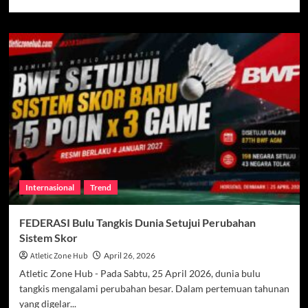
more
about
Kisah
Jatuh
Paling
Mahal
Michael
Jordan,
Karier
yang
Hampir
Pupus
di
Malam
Internasional
Trend
Debutnya
FEDERASI Bulu Tangkis Dunia Setujui Perubahan
Sistem Skor
Atletic Zone Hub
April 26, 2026
Atletic Zone Hub - Pada Sabtu, 25 April 2026, dunia bulu
tangkis mengalami perubahan besar. Dalam pertemuan tahunan
yang digelar...