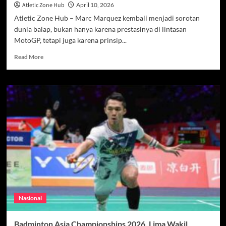
Atletic Zone Hub
April 10, 2026
Atletic Zone Hub – Marc Marquez kembali menjadi sorotan
dunia balap, bukan hanya karena prestasinya di lintasan
MotoGP, tetapi juga karena prinsip...
Read
Read More
more
about
Marc
Marquez
Pilih
Prestasi
daripada
Uang,
Filosofi
Sang
Juara
yang
Mengubah
Arah
Nasional
Karier
MotoGP
Badminton Asia Championships 2026, Lima Wakil