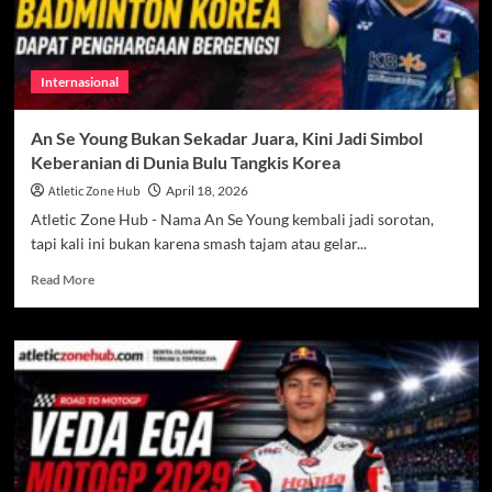
Cetak
Sejarah
di
Dunia
Internasional
Motorsport
An Se Young Bukan Sekadar Juara, Kini Jadi Simbol
Keberanian di Dunia Bulu Tangkis Korea
Atletic Zone Hub
April 18, 2026
Atletic Zone Hub - Nama An Se Young kembali jadi sorotan,
tapi kali ini bukan karena smash tajam atau gelar...
Read
Read More
more
about
An
Se
Young
Bukan
Sekadar
Juara,
Kini
Jadi