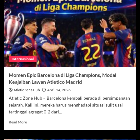
Semifinal
Liga
Champions
Usai
Kalahkan
Liverpool
2-
0
di
Anfield
Internasional
Momen Epic Barcelona di Liga Champions, Modal
Keajaiban Lawan Atletico Madrid
Atletic Zone Hub
April 14, 2026
Atletic Zone Hub – Barcelona kembali berada di persimpangan
sejarah. Kali ini, mereka harus menghadapi situasi sulit usai
tertinggal agregat 0-2 dari...
Read
Read More
more
about
Momen