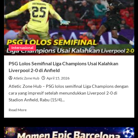
Keraguan,
Kisah
Hampir
Pensiun
yang
Berujung
Gemilang
di
Internasional
WTA
PSG Lolos Semifinal Liga Champions Usai Kalahkan
Liverpool 2-0 di Anfield
Atletic Zone Hub
April 15, 2026
Atletic Zone Hub – PSG lolos semifinal Liga Champions dengan
cara yang impresif setelah menundukkan Liverpool 2-0 di
Stadion Anfield, Rabu (15/4)...
Read
Read More
more
about
PSG
Lolos