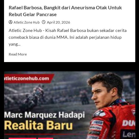
Rafael Barbosa, Bangkit dari Aneurisma Otak Untuk
Rebut Gelar Pancrase
Atletic Zone Hub
April 20, 2026
Atletic Zone Hub - Kisah Rafael Barbosa bukan sekadar cerita
comeback biasa di dunia MMA. Ini adalah perjalanan hidup
yang...
Read
Read More
more
about
Rafael
Barbosa,
Bangkit
dari
Aneurisma
Otak
Untuk
Rebut
Gelar
Pancrase