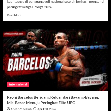
kualitasnya di panggung voli nasional setelah berhasil mengunci
peringkat ketiga Proliga 2026...
Read
Read More
more
about
Surabaya
Samator
Rebut
Peringkat
3
Proliga
2026
dengan
Performa
Meyakinkan
Internasional
Raoni Barcelos Berjuang Keluar dari Bayang-Bayang,
Misi Besar Menuju Peringkat Elite UFC
Atletic Zone Hub
April 23, 2026