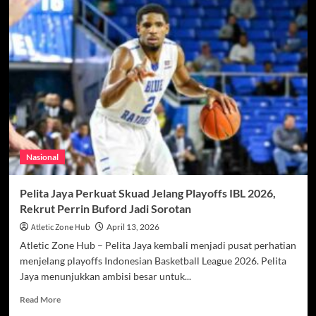
Epic
Barcelona
di
Liga
Champions,
Modal
Keajaiban
Lawan
Atletico
Madrid
Nasional
Pelita Jaya Perkuat Skuad Jelang Playoffs IBL 2026,
Rekrut Perrin Buford Jadi Sorotan
Atletic Zone Hub
April 13, 2026
Atletic Zone Hub – Pelita Jaya kembali menjadi pusat perhatian
menjelang playoffs Indonesian Basketball League 2026. Pelita
Jaya menunjukkan ambisi besar untuk...
Read
Read More
more