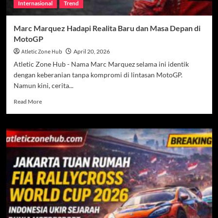
Internasional
Trend
Marc Marquez Hadapi Realita Baru dan Masa Depan di
MotoGP
Atletic Zone Hub
April 20, 2026
Atletic Zone Hub - Nama Marc Marquez selama ini identik
dengan keberanian tanpa kompromi di lintasan MotoGP.
Namun kini, cerita...
Read
Read More
more
about
Marc
Marquez
Hadapi
Realita
Baru
dan
Masa
Depan
di
MotoGP