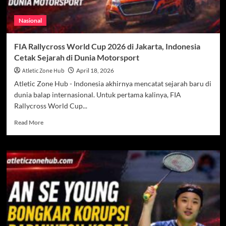
Nasional
FIA Rallycross World Cup 2026 di Jakarta, Indonesia
Cetak Sejarah di Dunia Motorsport
Atletic Zone Hub
April 18, 2026
Atletic Zone Hub - Indonesia akhirnya mencatat sejarah baru di
dunia balap internasional. Untuk pertama kalinya, FIA
Rallycross World Cup...
Read
Read More
more
about
FIA
Rallycross
World
Cup
2026
di
Jakarta,
Indonesia