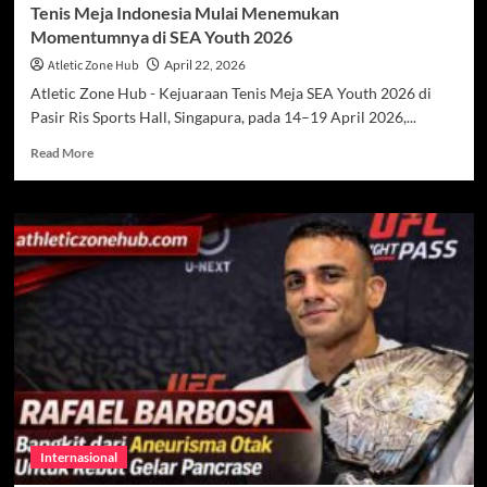
Tenis Meja Indonesia Mulai Menemukan
Momentumnya di SEA Youth 2026
Atletic Zone Hub
April 22, 2026
Atletic Zone Hub - Kejuaraan Tenis Meja SEA Youth 2026 di
Pasir Ris Sports Hall, Singapura, pada 14–19 April 2026,...
Read
Read More
more
about
Tenis
Meja
Indonesia
Mulai
Menemukan
Momentumnya
di
SEA
Youth
2026
Internasional