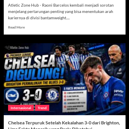
Atletic Zone Hub - Raoni Barcelos kembali menjadi sorotan
menjelang pertarungan penting yang bisa menentukan arah
kariernya di divisi bantamweight....
Read
Read More
more
about
Raoni
Barcelos
Berjuang
Keluar
dari
Bayang-
Bayang,
Misi
Besar
Menuju
Peringkat
Elite
Internasional
Trend
UFC
Chelsea Terpuruk Setelah Kekalahan 3-0 dari Brighton,
Lima Fakta Menarik yang Perlu Diketahui