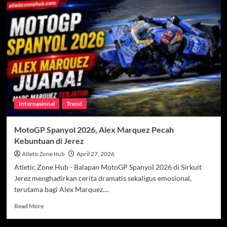
Bidik
Gelar
Featherweight
Usai
Kemenangan
di
UFC
Vegas
116
Internasional
Trend
MotoGP Spanyol 2026, Alex Marquez Pecah
Kebuntuan di Jerez
Atletic Zone Hub
April 27, 2026
Atletic Zone Hub - Balapan MotoGP Spanyol 2026 di Sirkuit
Jerez menghadirkan cerita dramatis sekaligus emosional,
terutama bagi Alex Marquez....
Read
Read More
more
about