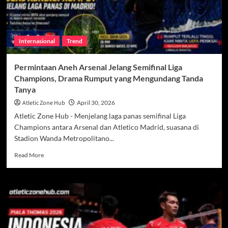
Internasional
Trend
Permintaan Aneh Arsenal Jelang Semifinal Liga
Champions, Drama Rumput yang Mengundang Tanda
Tanya
Atletic Zone Hub
April 30, 2026
Atletic Zone Hub - Menjelang laga panas semifinal Liga
Champions antara Arsenal dan Atletico Madrid, suasana di
Stadion Wanda Metropolitano...
Read
Read More
more
about
Permintaan
Aneh
Arsenal
Jelang
Semifinal