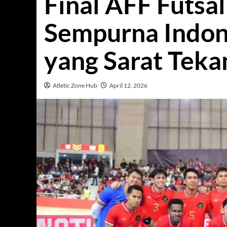
Final AFF Futsa
Sempurna Indone
yang Sarat Teka
Atletic Zone Hub
April 12, 2026