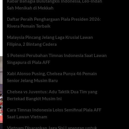
Kabar Bahagia Bulutangkis Indonesia, Leo-Indah
Sah Menikah di Mekkah
Daftar Peraih Penghargaan Piala Presiden 2026:
Rivera Pemain Terbaik
Malaysia Pincang Jelang Laga Krusial Lawan
Filipina, 2 Bintang Cedera
5 Potensi Perubahan Timnas Indonesia Saat Lawan
Singapura di Piala AFF
Xabi Alonso Pusing, Chelsea Punya 46 Pemain
Senior Jelang Musim Baru
Chelsea vs Juventus: Adu Taktik Dua Tim yang
Bertekad Bangkit Musim Ini
Cara Timnas Indonesia Lolos Semifinal Piala AFF
Saat Lawan Vietnam
Vietnam Disarankan Jaga Sisi Lapangan untuk