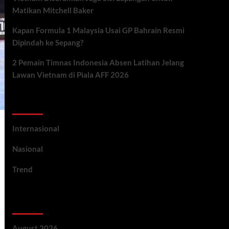
Matikan Mitchell Baker
Kapan Formula 1 Malaysia Usai GP Bahrain Resmi
Dipindah ke Sepang?
2 Pemain Timnas Indonesia Absen Latihan Jelang
Lawan Vietnam di Piala AFF 2026
Categories
Internasional
Nasional
Trend
Archives
August 2026