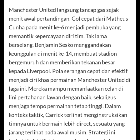
Manchester United langsung tancap gas sejak
menit awal pertandingan. Gol cepat dari Matheus
Cunha pada menit ke-6 menjadi pembuka yang
memantik kepercayaan diri tim. Tak lama
berselang, Benjamin Sesko menggandakan
keunggulan di menit ke-14, membuat stadion
bergemuruh dan memberikan tekanan besar
kepada Liverpool. Pola serangan cepat dan efektif
menjadi ciri khas permainan Manchester United di
laga ini. Mereka mampu memanfaatkan celah di
lini pertahanan lawan dengan baik, sekaligus
menjaga tempo permainan tetap tinggi. Dalam
konteks taktik, Carrick terlihat menginstruksikan
timnya untuk bermain lebih direct, sesuatu yang
jarang terlihat pada awal musim. Strategi ini