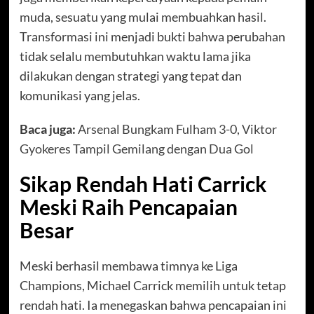
muda, sesuatu yang mulai membuahkan hasil.
Transformasi ini menjadi bukti bahwa perubahan
tidak selalu membutuhkan waktu lama jika
dilakukan dengan strategi yang tepat dan
komunikasi yang jelas.
Baca juga:
Arsenal Bungkam Fulham 3-0, Viktor
Gyokeres Tampil Gemilang dengan Dua Gol
Sikap Rendah Hati Carrick
Meski Raih Pencapaian
Besar
Meski berhasil membawa timnya ke Liga
Champions, Michael Carrick memilih untuk tetap
rendah hati. Ia menegaskan bahwa pencapaian ini