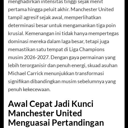
menghadirkan intensitas tinggi sejak menit
pertama hingga peluit akhir. Manchester United
tampil agresif sejak awal, memperlihatkan
determinasi besar untuk mengamankan tiga poin
krusial. Kemenangan ini tidak hanya mempertegas
dominasi mereka dalam laga besar, tetapi juga
memastikan satu tempat di Liga Champions
musim 2026-2027. Dengan gaya permainan yang
lebih terorganisir dan penuh energi, skuad asuhan
Michael Carrick menunjukkan transformasi
signifikan dibandingkan musim sebelumnya yang
penuh kekecewaan.
Awal Cepat Jadi Kunci
Manchester United
Menguasai Pertandingan