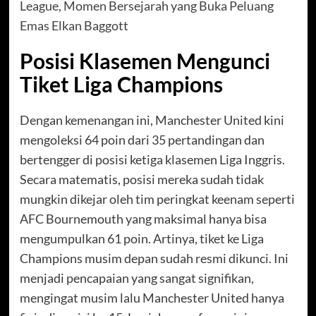
League, Momen Bersejarah yang Buka Peluang
Emas Elkan Baggott
Posisi Klasemen Mengunci
Tiket Liga Champions
Dengan kemenangan ini, Manchester United kini
mengoleksi 64 poin dari 35 pertandingan dan
bertengger di posisi ketiga klasemen Liga Inggris.
Secara matematis, posisi mereka sudah tidak
mungkin dikejar oleh tim peringkat keenam seperti
AFC Bournemouth yang maksimal hanya bisa
mengumpulkan 61 poin. Artinya, tiket ke Liga
Champions musim depan sudah resmi dikunci. Ini
menjadi pencapaian yang sangat signifikan,
mengingat musim lalu Manchester United hanya