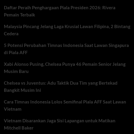
Daftar Peraih Penghargaan Piala Presiden 2026: Rivera
Pemain Terbaik
Malaysia Pincang Jelang Laga Krusial Lawan Filipina, 2 Bintang
Cedera
5 Potensi Perubahan Timnas Indonesia Saat Lawan Singapura
di Piala AFF
Xabi Alonso Pusing, Chelsea Punya 46 Pemain Senior Jelang
Musim Baru
Chelsea vs Juventus: Adu Taktik Dua Tim yang Bertekad
Bangkit Musim Ini
Cara Timnas Indonesia Lolos Semifinal Piala AFF Saat Lawan
Vietnam
Vietnam Disarankan Jaga Sisi Lapangan untuk Matikan
Mitchell Baker