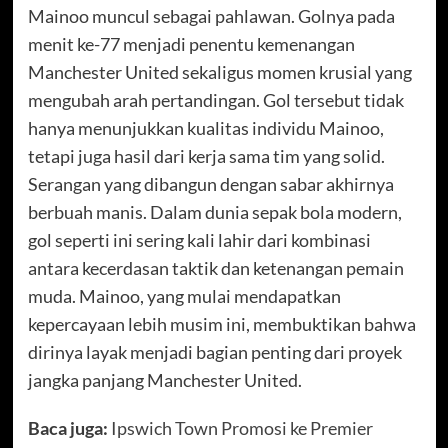
Mainoo muncul sebagai pahlawan. Golnya pada
menit ke-77 menjadi penentu kemenangan
Manchester United sekaligus momen krusial yang
mengubah arah pertandingan. Gol tersebut tidak
hanya menunjukkan kualitas individu Mainoo,
tetapi juga hasil dari kerja sama tim yang solid.
Serangan yang dibangun dengan sabar akhirnya
berbuah manis. Dalam dunia sepak bola modern,
gol seperti ini sering kali lahir dari kombinasi
antara kecerdasan taktik dan ketenangan pemain
muda. Mainoo, yang mulai mendapatkan
kepercayaan lebih musim ini, membuktikan bahwa
dirinya layak menjadi bagian penting dari proyek
jangka panjang Manchester United.
Baca juga:
Ipswich Town Promosi ke Premier