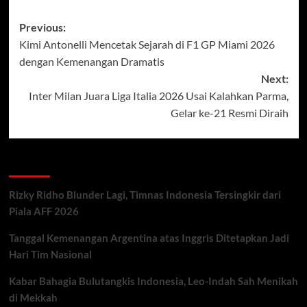
Post
Previous:
Kimi Antonelli Mencetak Sejarah di F1 GP Miami 2026
navigation
dengan Kemenangan Dramatis
Next:
Inter Milan Juara Liga Italia 2026 Usai Kalahkan Parma,
Gelar ke-21 Resmi Diraih
Recent Posts
Rizky Ridho Blunder Lagi, Timnas Indonesia Tersingkir dari
Piala AFF 2026
Tanggal Kemenangan Argentina atas Inggris Ditetapkan Jadi
Hari Tim Nasional
Kabar Bahagia Bulutangkis Indonesia, Leo-Indah Sah Menikah
di Mekkah