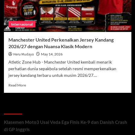
Internasional
Manchester United Perkenalkan Jersey Kandang
2026/27 dengan Nuansa Klasik Modern
Heru Mudayo
May 14, 2026
Atletic Zone Hub - Manchester United kembali menarik
perhatian dunia sepakbola setelah resmi memperkenalkan
jersey kandang terbaru untuk musim 2026/27....
Read
Read More
more
about
Manchester
Recent Posts
United
Perkenalkan
Jersey
Klasemen Moto3 Usai Veda Ega Finis Ke-9 dan Danish Crash
Kandang
di GP Inggris
2026/27