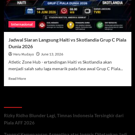
Internasional
Jadwal Siaran Langsung Haiti vs Skotlandia Grup C Piala
Dunia 2026
Heru Mudayo
June 13, 2026
Atletic Zone Hub - ertandingan Haiti vs Skotlandia akan
menjadi salah satu laga menarik pada fase awal Grup C Piala...
Read
Read More
more
about
Jadwal
Recent Posts
Siaran
Langsung
Haiti
Rizky Ridho Blunder Lagi, Timnas Indonesia Tersingkir dari
vs
Piala AFF 2026
Skotlandia
Grup
Tanggal Kemenangan Argentina atas Inggris Ditetapkan Jadi
C