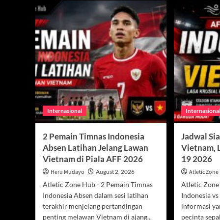
Internasional
Internasiona
2 Pemain Timnas Indonesia
Jadwal Sia
Absen Latihan Jelang Lawan
Vietnam, 
Vietnam di Piala AFF 2026
19 2026
Heru Mudayo
August 2, 2026
Atletic Zon
Atletic Zone Hub - 2 Pemain Timnas
Atletic Zone
Indonesia Absen dalam sesi latihan
Indonesia v
terakhir menjelang pertandingan
informasi ya
penting melawan Vietnam di ajang...
pecinta sepak