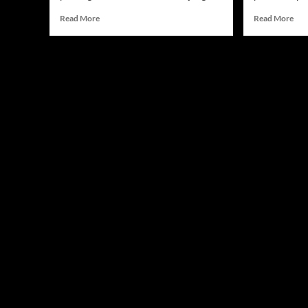
Read
Rea
Read More
Read More
more
mor
about
abo
2
Jad
Pemain
Sia
Timnas
Ind
Indonesia
vs
Absen
Vie
Latihan
Lag
Jelang
Krus
Lawan
AF
Vietnam
U-
di
19
Piala
202
AFF
2026