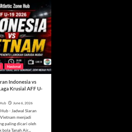
l
Nasional
ran Indonesia vs
Laga Krusial AFF U-
e Hub
June 6, 2026
 Hub - Jadwal Siaran
s Vietnam menjadi
ng paling dicari oleh
 bola Tanah Air...