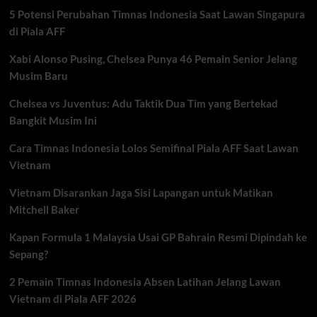
Babak
5 Potensi Perubahan Timnas Indonesia Saat Lawan Singapura
32
Besar
di Piala AFF
Piala
Dunia
Xabi Alonso Pusing, Chelsea Punya 46 Pemain Senior Jelang
2026,
Musim Baru
Siapa
Melaju
Chelsea vs Juventus: Adu Taktik Dua Tim yang Bertekad
ke
Bangkit Musim Ini
16
Besar?
Cara Timnas Indonesia Lolos Semifinal Piala AFF Saat Lawan
Vietnam
Vietnam Disarankan Jaga Sisi Lapangan untuk Matikan
Mitchell Baker
Kapan Formula 1 Malaysia Usai GP Bahrain Resmi Dipindah ke
Sepang?
2 Pemain Timnas Indonesia Absen Latihan Jelang Lawan
Vietnam di Piala AFF 2026