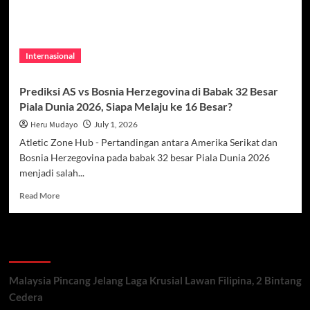
Internasional
Prediksi AS vs Bosnia Herzegovina di Babak 32 Besar
Piala Dunia 2026, Siapa Melaju ke 16 Besar?
Heru Mudayo
July 1, 2026
Atletic Zone Hub - Pertandingan antara Amerika Serikat dan
Bosnia Herzegovina pada babak 32 besar Piala Dunia 2026
menjadi salah...
Read
Read More
more
about
Prediksi
Recent Posts
AS
vs
Bosnia
Malaysia Pincang Jelang Laga Krusial Lawan Filipina, 2 Bintang
Herzegovina
Cedera
di