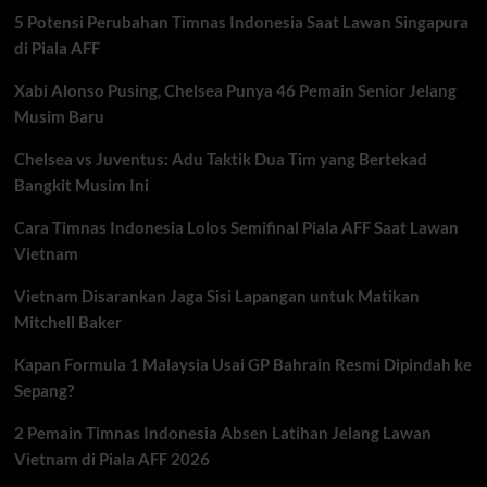
Jepang
5 Potensi Perubahan Timnas Indonesia Saat Lawan Singapura
di
Duel
di Piala AFF
Panas
Lawan
Xabi Alonso Pusing, Chelsea Punya 46 Pemain Senior Jelang
Joshua
Musim Baru
Van
Chelsea vs Juventus: Adu Taktik Dua Tim yang Bertekad
Bangkit Musim Ini
Cara Timnas Indonesia Lolos Semifinal Piala AFF Saat Lawan
Vietnam
Vietnam Disarankan Jaga Sisi Lapangan untuk Matikan
Mitchell Baker
Kapan Formula 1 Malaysia Usai GP Bahrain Resmi Dipindah ke
Sepang?
2 Pemain Timnas Indonesia Absen Latihan Jelang Lawan
Vietnam di Piala AFF 2026