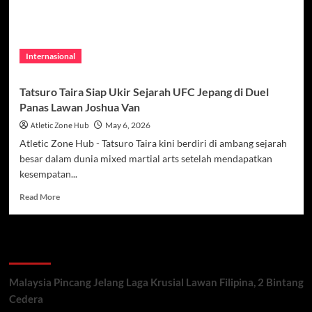
Internasional
Tatsuro Taira Siap Ukir Sejarah UFC Jepang di Duel
Panas Lawan Joshua Van
Atletic Zone Hub
May 6, 2026
Atletic Zone Hub - Tatsuro Taira kini berdiri di ambang sejarah
besar dalam dunia mixed martial arts setelah mendapatkan
kesempatan...
Read
Read More
more
about
Tatsuro
Recent Posts
Taira
Siap
Ukir
Malaysia Pincang Jelang Laga Krusial Lawan Filipina, 2 Bintang
Sejarah
Cedera
UFC