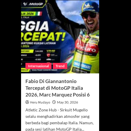
Internasional
Trend
Fabio Di Giannantonio
Tercepat di MotoGP Italia
2026, Marc Marquez Posisi 6
Heru Mudayo
May 30, 2026
Atletic Zone Hub - Sirkuit Mugello
selalu menghadirkan atmosfer yang
berbeda bagi pembalap Italia. Namun,
pada sesi latihan MotoGP Italia...