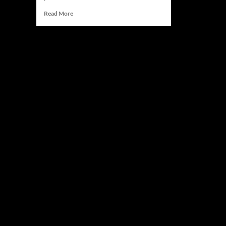
Read
Read More
more
about
Fabio
Di
Giannantonio
Tercepat
di
MotoGP
Italia
2026,
Marc
Marquez
Posisi
6