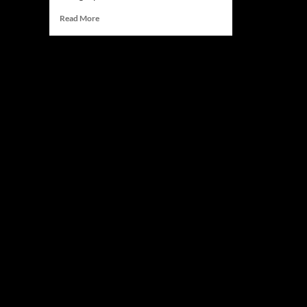
Read
Read More
more
about
Jadwal
Siaran
Uzbekistan
vs
Kolombia,
Debutan
Hadapi
Tantangan
Berat
Dunia