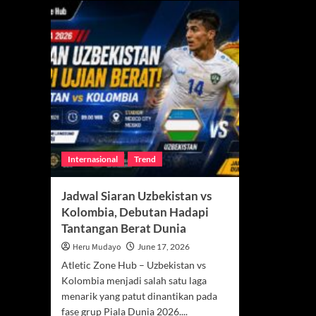
Internasional
Trend
Jadwal Siaran Uzbekistan vs
Kolombia, Debutan Hadapi
Tantangan Berat Dunia
Heru Mudayo
June 17, 2026
Atletic Zone Hub – Uzbekistan vs
Kolombia menjadi salah satu laga
menarik yang patut dinantikan pada
fase grup Piala Dunia 2026....