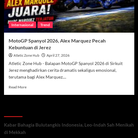
Internasional
Trend
MotoGP Spanyol 2026, Alex Marquez Pecah
Kebuntuan di Jerez
Atletic Zone Hub
April 27, 2026
Atletic Zone Hub - Balapan MotoGP Spanyol 2026 di Sirkuit
Jerez menghadirkan cerita dramatis sekaligus emosional,
terutama bagi Alex Marquez....
Read
Read More
more
about
MotoGP
Recent Posts
Spanyol
2026,
Alex
Kabar Bahagia Bulutangkis Indonesia, Leo-Indah Sah Menikah
Marquez
di Mekkah
Pecah