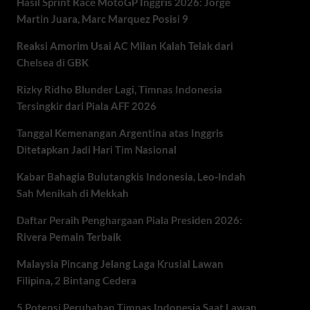
Hasil Sprint Race MotoGP Inggris 2026: Jorge
Martin Juara, Marc Marquez Posisi 9
Reaksi Amorim Usai AC Milan Kalah Telak dari
Chelsea di GBK
Rizky Ridho Blunder Lagi, Timnas Indonesia
Tersingkir dari Piala AFF 2026
Tanggal Kemenangan Argentina atas Inggris
Ditetapkan Jadi Hari Tim Nasional
Kabar Bahagia Bulutangkis Indonesia, Leo-Indah
Sah Menikah di Mekkah
Daftar Peraih Penghargaan Piala Presiden 2026:
Rivera Pemain Terbaik
Malaysia Pincang Jelang Laga Krusial Lawan
Filipina, 2 Bintang Cedera
5 Potensi Perubahan Timnas Indonesia Saat Lawan