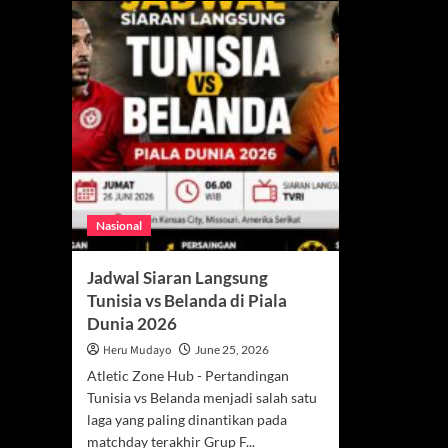
Nasional
Jadwal Siaran Langsung
Tunisia vs Belanda di Piala
Dunia 2026
Heru Mudayo
June 25, 2026
Atletic Zone Hub - Pertandingan
Tunisia vs Belanda menjadi salah satu
laga yang paling dinantikan pada
matchday terakhir Grup F...