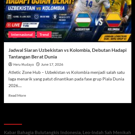
4-
0
atas
Uzbekistan
di
Menit
Internasional
Trend
60
Jadwal Siaran Uzbekistan vs Kolombia, Debutan Hadapi
Tantangan Berat Dunia
Heru Mudayo
June 17, 2026
Atletic Zone Hub – Uzbekistan vs Kolombia menjadi salah satu
laga menarik yang patut dinantikan pada fase grup Piala Dunia
2026....
Read
Read More
more
about
Jadwal
Recent Posts
Siaran
Uzbekistan
vs
Kabar Bahagia Bulutangkis Indonesia, Leo-Indah Sah Menikah
Kolombia,