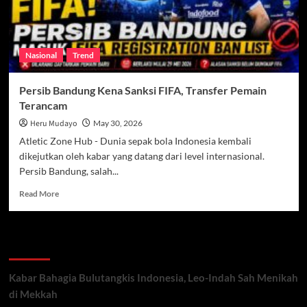
Nasional
Trend
Persib Bandung Kena Sanksi FIFA, Transfer Pemain
Terancam
Heru Mudayo
May 30, 2026
Atletic Zone Hub - Dunia sepak bola Indonesia kembali
dikejutkan oleh kabar yang datang dari level internasional.
Persib Bandung, salah...
Read
Read More
more
about
Persib
Recent Posts
Bandung
Kena
Sanksi
Kabar Bahagia Bulutangkis Indonesia, Leo-Indah Sah Menikah
FIFA,
di Mekkah
Transfer