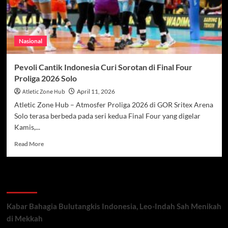
Nasional
Pevoli Cantik Indonesia Curi Sorotan di Final Four
Proliga 2026 Solo
Atletic Zone Hub
April 11, 2026
Atletic Zone Hub – Atmosfer Proliga 2026 di GOR Sritex Arena
Solo terasa berbeda pada seri kedua Final Four yang digelar
Kamis,...
Read
Read More
more
about
Pevoli
Recent Posts
Cantik
Indonesia
Curi
Kabar Bahagia Bulutangkis Indonesia, Leo-Indah Sah Menikah
Sorotan
di Mekkah
di