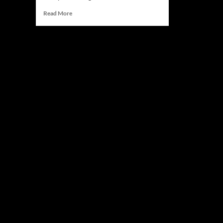
Read
Read More
more
about
Akankah
Ronaldo
Cetak
Gol
Saat
Portugal
vs
Kroasia
di
Piala
Dunia
2026?