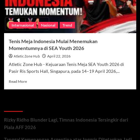
Internasional
Nasional
Trend
Tenis Meja Indonesia Mulai Menemukan
Momentumnya di SEA Youth 2026
Atletic Zone Hub
April 22, 2026
Atletic Zone Hub - Kejuaraan Tenis Meja SEA Youth 2026 di
Pasir Ris Sports Hall, Singapura, pada 14–19 April 2026,...
Read
Read More
more
about
Tenis
Recent Posts
Meja
Indonesia
Mulai
Rizky Ridho Blunder Lagi, Timnas Indonesia Tersingkir dari
Menemukan
Piala AFF 2026
Momentumnya
di
Tanggal Kemenangan Argentina atas Inggris Ditetapkan Jadi
SEA