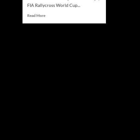
FIA Rallycross World Cup...
Read
Read More
more
about
FIA
Rallycross
World
Cup
2026
di
Jakarta,
Indonesia
Cetak
Sejarah
di
Dunia
Motorsport