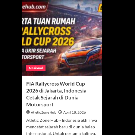
Nasional
FIA Rallycross World Cup
2026 di Jakarta, Indonesia
Cetak Sejarah di Dunia
Motorsport
Atletic Zone Hub
April 18, 2026
Atletic Zone Hub - Indonesia akhirnya
mencatat sejarah baru di dunia balap
internasional. Untuk pertama kalinya,