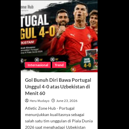
Internasional
Trend
Gol Bunuh Diri Bawa Portugal
Unggul 4-0 atas Uzbekistan di
Menit 60
Heru Mudayo
June 23, 2026
Atletic Zone Hub - Portugal
menunjukkan kualitasnya sebagai
salah satu tim unggulan di Piala Dunia
2026 saat menghadapi Uzbekistan