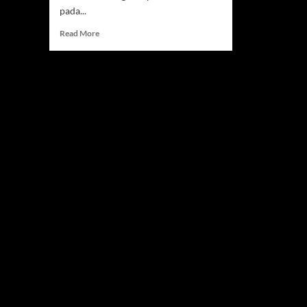
pada...
Read
Read More
more
about
Gol
Bunuh
Diri
Bawa
Portugal
Unggul
4-
0
atas
Uzbekistan
di
Menit
60