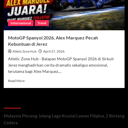
Internasional
Trend
MotoGP Spanyol 2026, Alex Marquez Pecah
Kebuntuan di Jerez
Atletic Zone Hub
April 27, 2026
Atletic Zone Hub - Balapan MotoGP Spanyol 2026 di Sirkuit
Jerez menghadirkan cerita dramatis sekaligus emosional,
terutama bagi Alex Marquez....
Read
Read More
more
about
MotoGP
Recent Posts
Spanyol
2026,
Alex
Malaysia Pincang Jelang Laga Krusial Lawan Filipina, 2 Bintang
Marquez
Cedera
Pecah