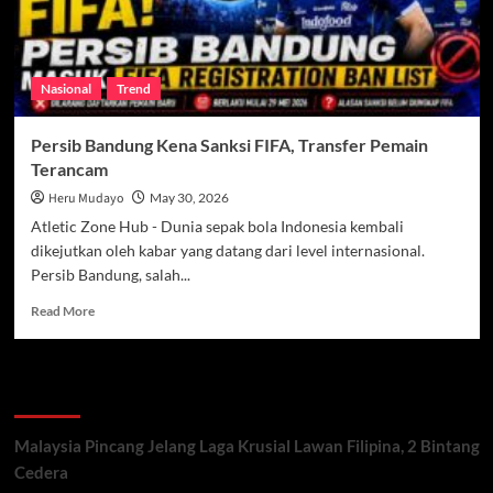
Nasional
Trend
Persib Bandung Kena Sanksi FIFA, Transfer Pemain
Terancam
Heru Mudayo
May 30, 2026
Atletic Zone Hub - Dunia sepak bola Indonesia kembali
dikejutkan oleh kabar yang datang dari level internasional.
Persib Bandung, salah...
Read
Read More
more
about
Persib
Recent Posts
Bandung
Kena
Sanksi
Malaysia Pincang Jelang Laga Krusial Lawan Filipina, 2 Bintang
FIFA,
Cedera
Transfer