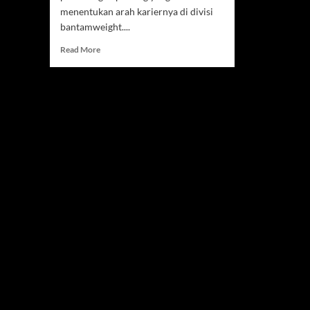
menentukan arah kariernya di divisi
bantamweight....
Read
Read More
more
about
Raoni
Barcelos
Berjuang
Keluar
dari
Bayang-
Bayang,
Misi
Besar
Menuju
Peringkat
Elite
UFC