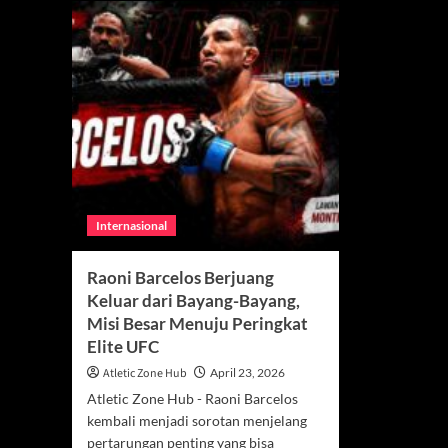
Internasional
Raoni Barcelos Berjuang
Keluar dari Bayang-Bayang,
Misi Besar Menuju Peringkat
Elite UFC
Atletic Zone Hub
April 23, 2026
Atletic Zone Hub - Raoni Barcelos
kembali menjadi sorotan menjelang
pertarungan penting yang bisa