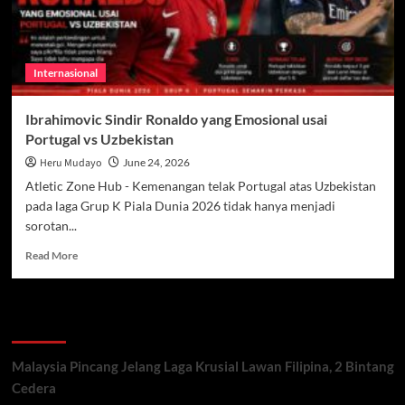
Internasional
Ibrahimovic Sindir Ronaldo yang Emosional usai
Portugal vs Uzbekistan
Heru Mudayo
June 24, 2026
Atletic Zone Hub - Kemenangan telak Portugal atas Uzbekistan
pada laga Grup K Piala Dunia 2026 tidak hanya menjadi
sorotan...
Read
Read More
more
about
Ibrahimovic
Recent Posts
Sindir
Ronaldo
yang
Malaysia Pincang Jelang Laga Krusial Lawan Filipina, 2 Bintang
Emosional
Cedera
usai