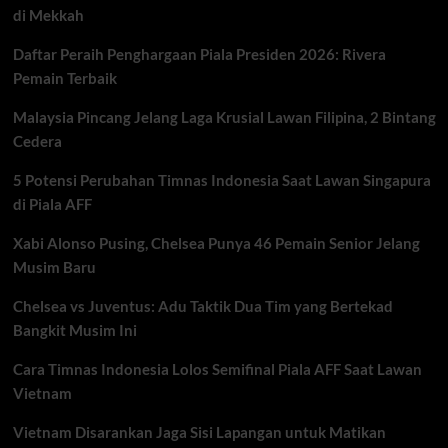
di Mekkah
Unggul
4-
Daftar Peraih Penghargaan Piala Presiden 2026: Rivera
0
atas
Pemain Terbaik
Uzbekistan
di
Malaysia Pincang Jelang Laga Krusial Lawan Filipina, 2 Bintang
Menit
Cedera
60
5 Potensi Perubahan Timnas Indonesia Saat Lawan Singapura
di Piala AFF
Xabi Alonso Pusing, Chelsea Punya 46 Pemain Senior Jelang
Musim Baru
Chelsea vs Juventus: Adu Taktik Dua Tim yang Bertekad
Bangkit Musim Ini
Cara Timnas Indonesia Lolos Semifinal Piala AFF Saat Lawan
Vietnam
Vietnam Disarankan Jaga Sisi Lapangan untuk Matikan