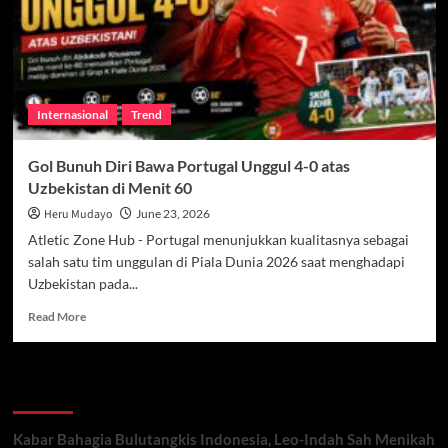
Portugal
vs
Uzbekistan
Internasional
Trend
Gol Bunuh Diri Bawa Portugal Unggul 4-0 atas
Uzbekistan di Menit 60
Heru Mudayo
June 23, 2026
Atletic Zone Hub - Portugal menunjukkan kualitasnya sebagai
salah satu tim unggulan di Piala Dunia 2026 saat menghadapi
Uzbekistan pada...
Read
Read More
more
about
Gol
Recent Posts
Bunuh
Diri
Bawa
Kabar Bahagia Bulutangkis Indonesia, Leo-Indah Sah Menikah
Portugal