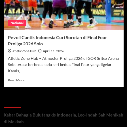
Nasional
Pevoli Cantik Indonesia Curi Sorotan di Final Four
Proliga 2026 Solo
Atletic Zone Hub
April 11, 2026
Atletic Zone Hub – Atmosfer Proliga 2026 di GOR Sritex Arena
Solo terasa berbeda pada seri kedua Final Four yang digelar
Kamis,...
Read
Read More
more
about
Pevoli
Recent Posts
Cantik
Indonesia
Curi
Kabar Bahagia Bulutangkis Indonesia, Leo-Indah Sah Menikah
Sorotan
di Mekkah
di