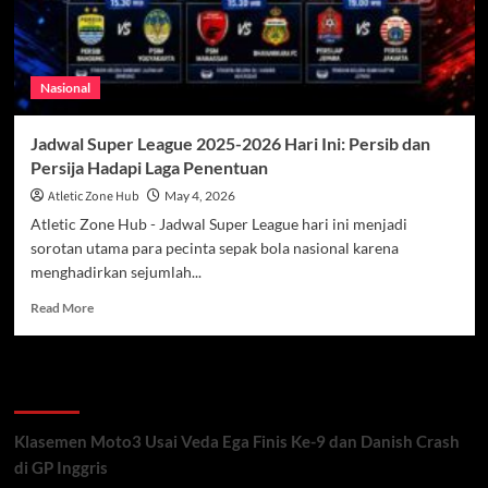
Nasional
Jadwal Super League 2025-2026 Hari Ini: Persib dan
Persija Hadapi Laga Penentuan
Atletic Zone Hub
May 4, 2026
Atletic Zone Hub - Jadwal Super League hari ini menjadi
sorotan utama para pecinta sepak bola nasional karena
menghadirkan sejumlah...
Read
Read More
more
about
Jadwal
Recent Posts
Super
League
2025-
Klasemen Moto3 Usai Veda Ega Finis Ke-9 dan Danish Crash
2026
di GP Inggris
Hari