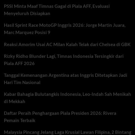
Ini:
PSSI Minta Maaf Timnas Gagal di Piala AFF, Evaluasi
Persib
dan
Menyeluruh Disiapkan
Persija
Hadapi
Hasil Sprint Race MotoGP Inggris 2026: Jorge Martin Juara,
Laga
Marc Marquez Posisi 9
Penentuan
Reaksi Amorim Usai AC Milan Kalah Telak dari Chelsea di GBK
Rizky Ridho Blunder Lagi, Timnas Indonesia Tersingkir dari
Piala AFF 2026
Tanggal Kemenangan Argentina atas Inggris Ditetapkan Jadi
Hari Tim Nasional
Kabar Bahagia Bulutangkis Indonesia, Leo-Indah Sah Menikah
di Mekkah
Daftar Peraih Penghargaan Piala Presiden 2026: Rivera
Pemain Terbaik
Malaysia Pincang Jelang Laga Krusial Lawan Filipina, 2 Bintang