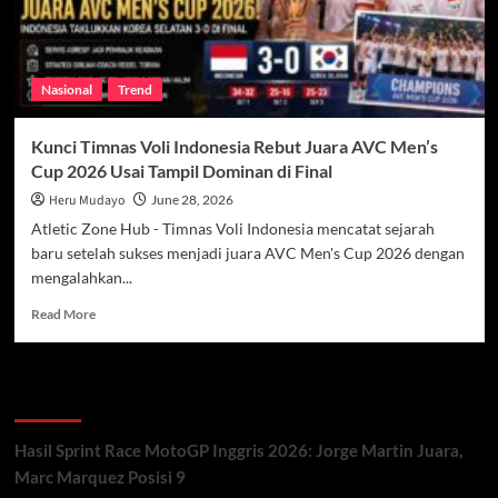
Nasional
Trend
Kunci Timnas Voli Indonesia Rebut Juara AVC Men’s
Cup 2026 Usai Tampil Dominan di Final
Heru Mudayo
June 28, 2026
Atletic Zone Hub - Timnas Voli Indonesia mencatat sejarah
baru setelah sukses menjadi juara AVC Men's Cup 2026 dengan
mengalahkan...
Read
Read More
more
about
Kunci
Recent Posts
Timnas
Voli
Indonesia
Hasil Sprint Race MotoGP Inggris 2026: Jorge Martin Juara,
Rebut
Marc Marquez Posisi 9
Juara