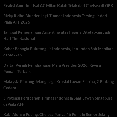
AVC
Reaksi Amorim Usai AC Milan Kalah Telak dari Chelsea di GBK
Men’s
Cup
Rizky Ridho Blunder Lagi, Timnas Indonesia Tersingkir dari
2026
Usai
Piala AFF 2026
Tampil
Dominan
Tanggal Kemenangan Argentina atas Inggris Ditetapkan Jadi
di
Hari Tim Nasional
Final
Kabar Bahagia Bulutangkis Indonesia, Leo-Indah Sah Menikah
di Mekkah
Daftar Peraih Penghargaan Piala Presiden 2026: Rivera
Pemain Terbaik
Malaysia Pincang Jelang Laga Krusial Lawan Filipina, 2 Bintang
Cedera
5 Potensi Perubahan Timnas Indonesia Saat Lawan Singapura
di Piala AFF
Xabi Alonso Pusing, Chelsea Punya 46 Pemain Senior Jelang