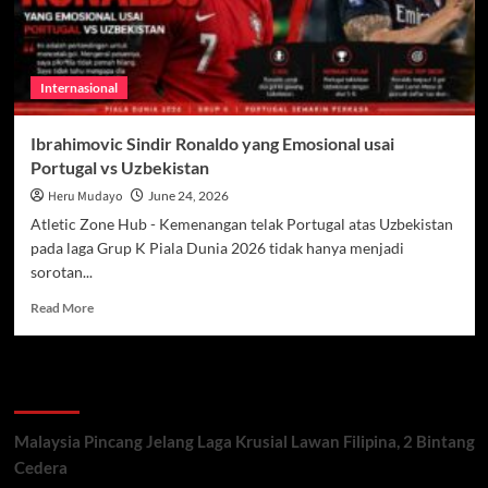
Internasional
Ibrahimovic Sindir Ronaldo yang Emosional usai
Portugal vs Uzbekistan
Heru Mudayo
June 24, 2026
Atletic Zone Hub - Kemenangan telak Portugal atas Uzbekistan
pada laga Grup K Piala Dunia 2026 tidak hanya menjadi
sorotan...
Read
Read More
more
about
Ibrahimovic
Recent Posts
Sindir
Ronaldo
yang
Malaysia Pincang Jelang Laga Krusial Lawan Filipina, 2 Bintang
Emosional
Cedera
usai