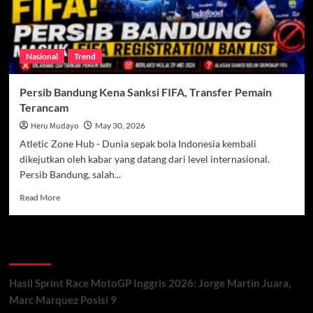
Nasional
Trend
Persib Bandung Kena Sanksi FIFA, Transfer Pemain
Terancam
Heru Mudayo
May 30, 2026
Atletic Zone Hub - Dunia sepak bola Indonesia kembali
dikejutkan oleh kabar yang datang dari level internasional.
Persib Bandung, salah...
Read
Read More
more
about
Persib
Recent Posts
Bandung
Kena
Sanksi
Hasil Sprint Race MotoGP Inggris 2026: Jorge Martin Juara,
FIFA,
Marc Marquez Posisi 9
Transfer