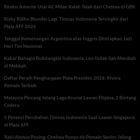
Hadapi
Reaksi Amorim Usai AC Milan Kalah Telak dari Chelsea di GBK
Arsenal
di
Rizky Ridho Blunder Lagi, Timnas Indonesia Tersingkir dari
Semifinal
Liga
Piala AFF 2026
Champions
Tanggal Kemenangan Argentina atas Inggris Ditetapkan Jadi
Hari Tim Nasional
Kabar Bahagia Bulutangkis Indonesia, Leo-Indah Sah Menikah
di Mekkah
Daftar Peraih Penghargaan Piala Presiden 2026: Rivera
Pemain Terbaik
Malaysia Pincang Jelang Laga Krusial Lawan Filipina, 2 Bintang
Cedera
5 Potensi Perubahan Timnas Indonesia Saat Lawan Singapura
di Piala AFF
Xabi Alonso Pusing, Chelsea Punya 46 Pemain Senior Jelang