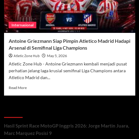
Internasional
Antoine Griezmann Siap Pimpin Atletico Madrid Hadapi
Arsenal di Semifinal Liga Champions
Atletic Zone Hub
May 5, 2026
Atletic Zone Hub - Antoine Griezmann kembali menjadi pusat
perhatian jelang laga krusial semifinal Liga Champions antara
Atletico Madrid dan...
Read
Read More
more
about
Antoine
Recent Posts
Griezmann
Siap
Pimpin
Hasil Sprint Race MotoGP Inggris 2026: Jorge Martin Juara,
Atletico
Marc Marquez Posisi 9
Madrid