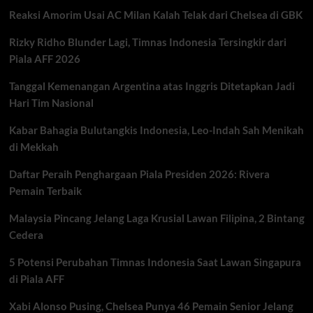
Usai
Reaksi Amorim Usai AC Milan Kalah Telak dari Chelsea di GBK
Kalahkan
Parma,
Rizky Ridho Blunder Lagi, Timnas Indonesia Tersingkir dari
Gelar
ke-
Piala AFF 2026
21
Resmi
Tanggal Kemenangan Argentina atas Inggris Ditetapkan Jadi
Diraih
Hari Tim Nasional
Kabar Bahagia Bulutangkis Indonesia, Leo-Indah Sah Menikah
di Mekkah
Daftar Peraih Penghargaan Piala Presiden 2026: Rivera
Pemain Terbaik
Malaysia Pincang Jelang Laga Krusial Lawan Filipina, 2 Bintang
Cedera
5 Potensi Perubahan Timnas Indonesia Saat Lawan Singapura
di Piala AFF
Xabi Alonso Pusing, Chelsea Punya 46 Pemain Senior Jelang