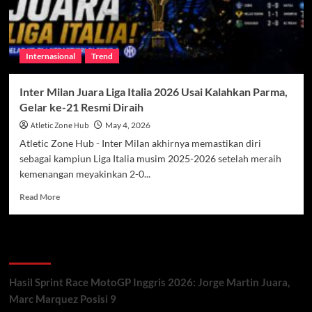
Internasional
Trend
Inter Milan Juara Liga Italia 2026 Usai Kalahkan Parma,
Gelar ke-21 Resmi Diraih
Atletic Zone Hub
May 4, 2026
Atletic Zone Hub - Inter Milan akhirnya memastikan diri
sebagai kampiun Liga Italia musim 2025-2026 setelah meraih
kemenangan meyakinkan 2-0...
Read
Read More
more
about
Inter
Recent Posts
Milan
Juara
Liga
Hasil Sprint Race MotoGP Inggris 2026: Jorge Martin Juara,
Italia
Marc Marquez Posisi 9
2026