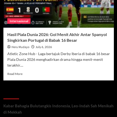
Internasional
Hasil Piala Dunia 2026: Gol Menit Akhir Antar Spanyol
Singkirkan Portugal di Babak 16 Besar
Heru Mudayo
July 6, 2026
Atletic Zone Hub - Laga bertajuk Derby Iberia di babak 16 besar
Piala Dunia 2026 menghadirkan drama hingga menit-menit
terakhir....
Read
Read More
more
about
Hasil
Recent Posts
Piala
Dunia
2026:
Kabar Bahagia Bulutangkis Indonesia, Leo-Indah Sah Menikah
Gol
di Mekkah
Menit