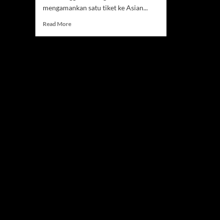
mengamankan satu tiket ke Asian...
Read
Read More
more
about
Muhammad
Rizal
Atlet
taekwondo,
Sukses
Amankan
Tiket
Asian
Games
2026