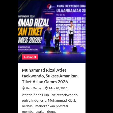
Nasional
Muhammad Rizal Atlet
taekwondo, Sukses Amankan
Tiket Asian Games 2026
Heru Mudayo
May 20, 2026
Atletic Zone Hub - Atlet taekwondo
putra Indonesia, Muhammad Rizal,
berhasil menorehkan prestasi
membanggakan dengan