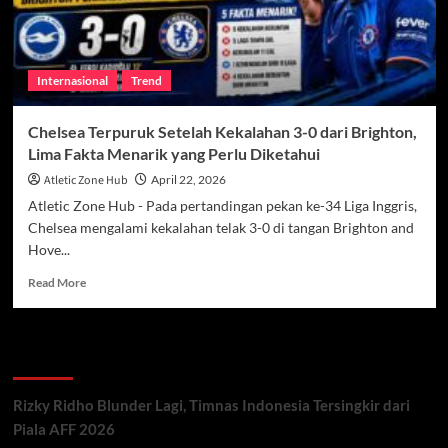
Internasional
Trend
Chelsea Terpuruk Setelah Kekalahan 3-0 dari Brighton,
Lima Fakta Menarik yang Perlu Diketahui
Atletic Zone Hub
April 22, 2026
Atletic Zone Hub - Pada pertandingan pekan ke-34 Liga Inggris,
Chelsea mengalami kekalahan telak 3-0 di tangan Brighton and
Hove...
Read
Read More
more
about
Chelsea
Recent Posts
Terpuruk
Setelah
Kekalahan
Rizky Ridho Blunder Lagi, Timnas Indonesia Tersingkir dari
3-
Piala AFF 2026
0