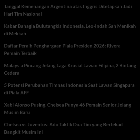
dari
Tanggal Kemenangan Argentina atas Inggris Ditetapkan Jadi
Brighton,
Lima
Hari Tim Nasional
Fakta
Menarik
Kabar Bahagia Bulutangkis Indonesia, Leo-Indah Sah Menikah
yang
di Mekkah
Perlu
Diketahui
Daftar Peraih Penghargaan Piala Presiden 2026: Rivera
Pemain Terbaik
Malaysia Pincang Jelang Laga Krusial Lawan Filipina, 2 Bintang
Cedera
5 Potensi Perubahan Timnas Indonesia Saat Lawan Singapura
di Piala AFF
Xabi Alonso Pusing, Chelsea Punya 46 Pemain Senior Jelang
Musim Baru
Chelsea vs Juventus: Adu Taktik Dua Tim yang Bertekad
Bangkit Musim Ini