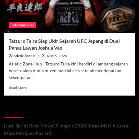
Internasional
Tatsuro Taira Siap Ukir Sejarah UFC Jepang di Duel
Panas Lawan Joshua Van
Atletic Zone Hub
May 6, 2026
Atletic Zone Hub - Tatsuro Taira kini berdiri di ambang sejarah
besar dalam dunia mixed martial arts setelah mendapatkan
kesempatan...
Read
Read More
more
about
Tatsuro
Recent Posts
Taira
Siap
Ukir
Hasil Sprint Race MotoGP Inggris 2026: Jorge Martin Juara,
Sejarah
Marc Marquez Posisi 9
UFC