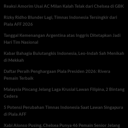
Jepang
Reaksi Amorim Usai AC Milan Kalah Telak dari Chelsea di GBK
di
Duel
Rizky Ridho Blunder Lagi, Timnas Indonesia Tersingkir dari
Panas
Lawan
Piala AFF 2026
Joshua
Van
Tanggal Kemenangan Argentina atas Inggris Ditetapkan Jadi
Hari Tim Nasional
Kabar Bahagia Bulutangkis Indonesia, Leo-Indah Sah Menikah
di Mekkah
Daftar Peraih Penghargaan Piala Presiden 2026: Rivera
Pemain Terbaik
Malaysia Pincang Jelang Laga Krusial Lawan Filipina, 2 Bintang
Cedera
5 Potensi Perubahan Timnas Indonesia Saat Lawan Singapura
di Piala AFF
Xabi Alonso Pusing, Chelsea Punya 46 Pemain Senior Jelang