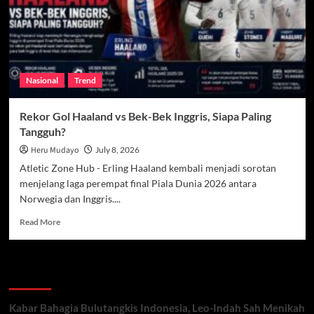
Kena
Comeback
Argentina
Nasional
Trend
Rekor Gol Haaland vs Bek-Bek Inggris, Siapa Paling
Tangguh?
Heru Mudayo
July 8, 2026
Atletic Zone Hub - Erling Haaland kembali menjadi sorotan
menjelang laga perempat final Piala Dunia 2026 antara
Norwegia dan Inggris....
Read
Read More
more
about
Rekor
Recent Posts
Gol
Haaland
vs
Kabar Bahagia Bulutangkis Indonesia, Leo-Indah Sah Menikah
Bek-