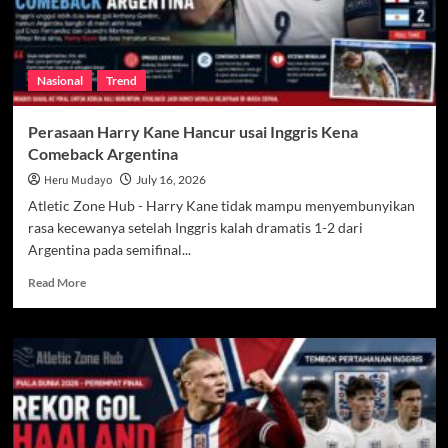
Nasional
Trend
Perasaan Harry Kane Hancur usai Inggris Kena
Comeback Argentina
Heru Mudayo
July 16, 2026
Atletic Zone Hub - Harry Kane tidak mampu menyembunyikan
rasa kecewanya setelah Inggris kalah dramatis 1-2 dari
Argentina pada semifinal...
Read
Read More
more
about
Perasaan
Harry
Kane
Hancur
usai
Inggris