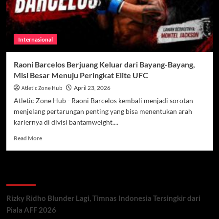
Internasional
Raoni Barcelos Berjuang Keluar dari Bayang-Bayang,
Misi Besar Menuju Peringkat Elite UFC
Atletic Zone Hub
April 23, 2026
Atletic Zone Hub - Raoni Barcelos kembali menjadi sorotan
menjelang pertarungan penting yang bisa menentukan arah
kariernya di divisi bantamweight....
Read
Read More
more
about
Raoni
Recent Posts
Barcelos
Berjuang
Keluar
Rizky Ridho Blunder Lagi, Timnas Indonesia Tersingkir dari
dari
Piala AFF 2026
Bayang-