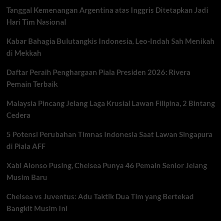
Bayang,
Tanggal Kemenangan Argentina atas Inggris Ditetapkan Jadi
Misi
Besar
Hari Tim Nasional
Menuju
Peringkat
Kabar Bahagia Bulutangkis Indonesia, Leo-Indah Sah Menikah
Elite
di Mekkah
UFC
Daftar Peraih Penghargaan Piala Presiden 2026: Rivera
Pemain Terbaik
Malaysia Pincang Jelang Laga Krusial Lawan Filipina, 2 Bintang
Cedera
5 Potensi Perubahan Timnas Indonesia Saat Lawan Singapura
di Piala AFF
Xabi Alonso Pusing, Chelsea Punya 46 Pemain Senior Jelang
Musim Baru
Chelsea vs Juventus: Adu Taktik Dua Tim yang Bertekad
Bangkit Musim Ini