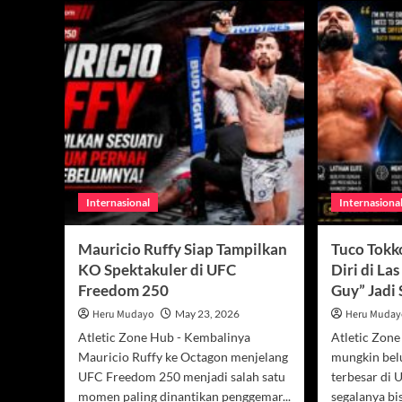
Internasional
Internasiona
Mauricio Ruffy Siap Tampilkan
Tuco Tokk
KO Spektakuler di UFC
Diri di La
Freedom 250
Guy” Jadi
Heru Mudayo
May 23, 2026
Heru Muda
Atletic Zone Hub - Kembalinya
Atletic Zone
Mauricio Ruffy ke Octagon menjelang
mungkin be
UFC Freedom 250 menjadi salah satu
terbesar di U
momen paling dinantikan penggemar...
segalanya bi