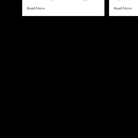
Read
Rea
Read More
Read More
more
mor
about
abo
Mauricio
Tuc
Ruffy
Tok
Siap
Kini
Tampilkan
Sia
KO
Buk
Spektakuler
Diri
di
di
UFC
Las
Freedom
Veg
250
Dar
“Th
Guy
Jadi
Sor
UF