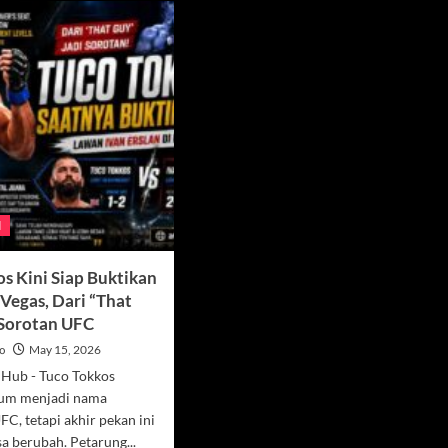
l
os Kini Siap Buktikan
s Vegas, Dari “That
 Sorotan UFC
yo
May 15, 2026
 Hub - Tuco Tokkos
lum menjadi nama
FC, tetapi akhir pekan ini
sa berubah. Petarung...