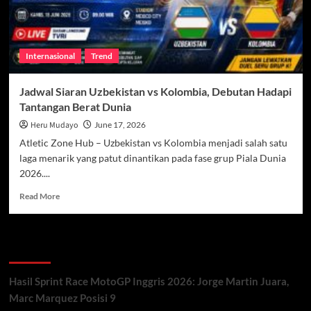
Internasional
Trend
Jadwal Siaran Uzbekistan vs Kolombia, Debutan Hadapi
Tantangan Berat Dunia
Heru Mudayo
June 17, 2026
Atletic Zone Hub – Uzbekistan vs Kolombia menjadi salah satu
laga menarik yang patut dinantikan pada fase grup Piala Dunia
2026....
Read
Read More
more
about
Jadwal
Recent Posts
Siaran
Uzbekistan
vs
Hasil Sprint Race MotoGP Inggris 2026: Jorge Martin Juara,
Kolombia,
Marc Marquez Posisi 9
Debutan