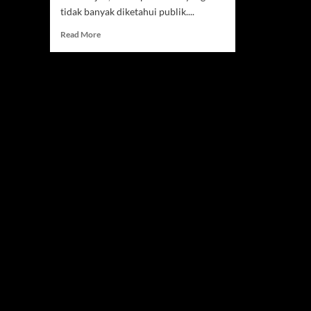
tidak banyak diketahui publik....
Read
Read More
more
about
Janice
Tjen
Bangkit
dari
Keraguan,
Kisah
Hampir
Pensiun
yang
Berujung
Gemilang
di
WTA