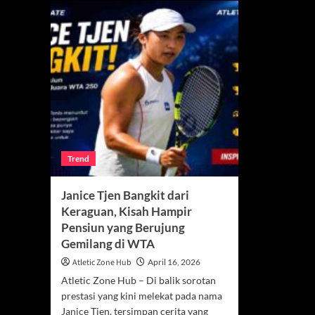
Trend
Janice Tjen Bangkit dari
Keraguan, Kisah Hampir
Pensiun yang Berujung
Gemilang di WTA
Atletic Zone Hub
April 16, 2026
Atletic Zone Hub – Di balik sorotan
prestasi yang kini melekat pada nama
Janice Tjen, tersimpan cerita yang