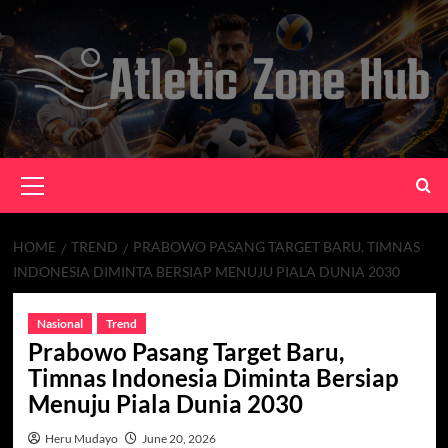
Skip
to
content
Primary
Menu
HOME
TREND
PRABOWO PASANG TARGET BARU, TIMNAS
INDONESIA DIMINTA BERSIAP MENUJU PIALA DUNIA 2030
Nasional
Trend
Prabowo Pasang Target Baru,
Timnas Indonesia Diminta Bersiap
Menuju Piala Dunia 2030
Heru Mudayo
June 20, 2026