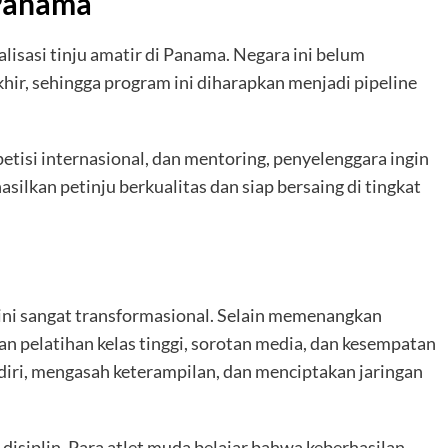
 Panama
alisasi tinju amatir di Panama. Negara ini belum
hir, sehingga program ini diharapkan menjadi pipeline
etisi internasional, dan mentoring, penyelenggara ingin
ilkan petinju berkualitas dan siap bersaing di tingkat
n ini sangat transformasional. Selain memenangkan
 pelatihan kelas tinggi, sorotan media, dan kesempatan
iri, mengasah keterampilan, dan menciptakan jaringan
disiplin. Para atlet muda belajar bahwa keberhasilan