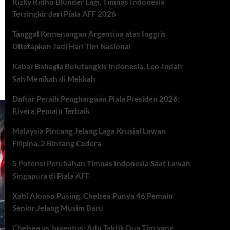
Rizky Ridho Blunder Lagi, Timnas Indonesia
Tersingkir dari Piala AFF 2026
Tanggal Kemenangan Argentina atas Inggris
Ditetapkan Jadi Hari Tim Nasional
Kabar Bahagia Bulutangkis Indonesia, Leo-Indah
Sah Menikah di Mekkah
Daftar Peraih Penghargaan Piala Presiden 2026:
Rivera Pemain Terbaik
Malaysia Pincang Jelang Laga Krusial Lawan
Filipina, 2 Bintang Cedera
5 Potensi Perubahan Timnas Indonesia Saat Lawan
Singapura di Piala AFF
Xabi Alonso Pusing, Chelsea Punya 46 Pemain
Senior Jelang Musim Baru
Chelsea vs Juventus: Adu Taktik Dua Tim yang