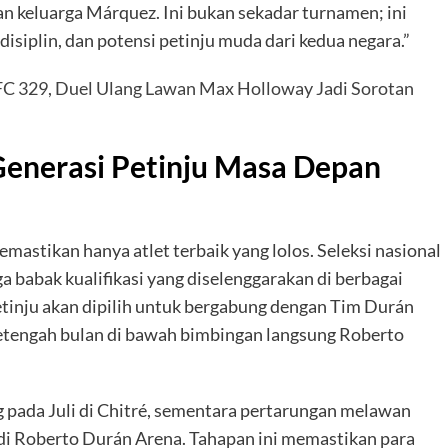
gan keluarga Márquez. Ini bukan sekadar turnamen; ini
siplin, dan potensi petinju muda dari kedua negara.”
FC 329, Duel Ulang Lawan Max Holloway Jadi Sorotan
Generasi Petinju Masa Depan
mastikan hanya atlet terbaik yang lolos. Seleksi nasional
ga babak kualifikasi yang diselenggarakan di berbagai
petinju akan dipilih untuk bergabung dengan Tim Durán
 setengah bulan di bawah bimbingan langsung Roberto
ng pada Juli di Chitré, sementara pertarungan melawan
di Roberto Durán Arena. Tahapan ini memastikan para