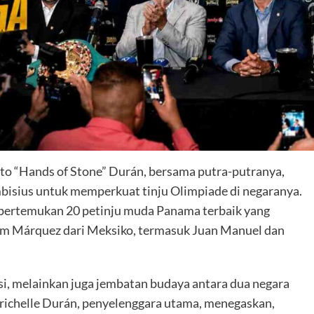
to “Hands of Stone” Durán, bersama putra-putranya,
isius untuk memperkuat tinju Olimpiade di negaranya.
pertemukan 20 petinju muda Panama terbaik yang
Tim Márquez dari Meksiko, termasuk Juan Manuel dan
i, melainkan juga jembatan budaya antara dua negara
 Irichelle Durán, penyelenggara utama, menegaskan,