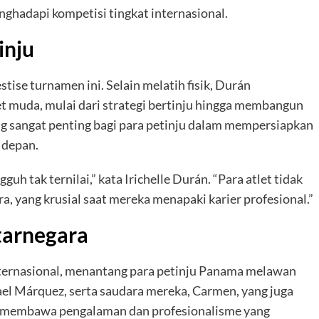
enghadapi kompetisi tingkat internasional.
inju
ise turnamen ini. Selain melatih fisik, Durán
t muda, mulai dari strategi bertinju hingga membangun
g sangat penting bagi para petinju dalam mempersiapkan
 depan.
uh tak ternilai,” kata Irichelle Durán. “Para atlet tidak
ra, yang krusial saat mereka menapaki karier profesional.”
tarnegara
ernasional, menantang para petinju Panama melawan
ael Márquez, serta saudara mereka, Carmen, yang juga
o, membawa pengalaman dan profesionalisme yang