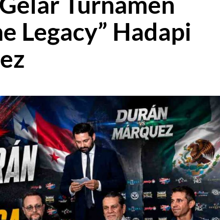
 Gelar Turnamen
he Legacy” Hadapi
ez