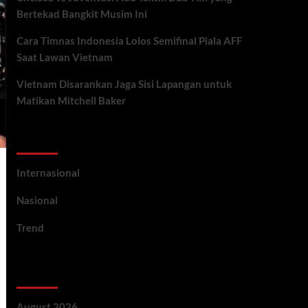
Bertekad Bangkit Musim Ini
Cara Timnas Indonesia Lolos Semifinal Piala AFF
Saat Lawan Vietnam
Vietnam Disarankan Jaga Sisi Lapangan untuk
Matikan Mitchell Baker
Categories
Internasional
Nasional
Trend
Archives
August 2026