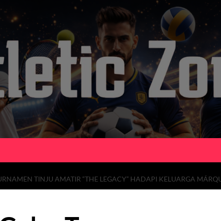
URNAMEN TINJU AMATIR “THE LEGACY” HADAPI KELUARGA MÁRQ