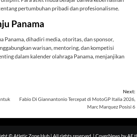
tentang pertumbuhan pribadi dan profesionalisme.
nju Panama
 Panama, dihadiri media, otoritas, dan sponsor,
nggabungkan warisan, mentoring, dan kompetisi
penting dalam kalender olahraga Panama, menjanjikan
.
Next:
untuk
Fabio Di Giannantonio Tercepat di MotoGP Italia 2026,
Marc Marquez Posisi 6
ght © Atletic Zone Hub | All rights reserved.
|
CoverNews
by AF t