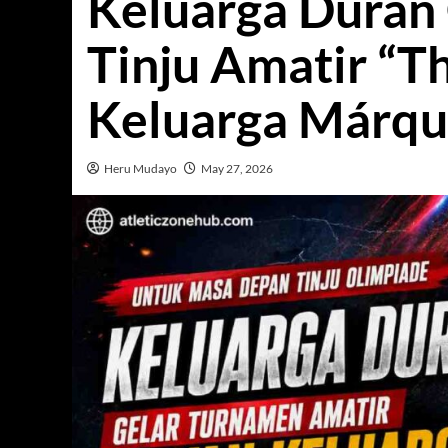
Keluarga Durán
Tinju Amatir “T
Keluarga Márqu
Heru Mudayo
May 27, 2026