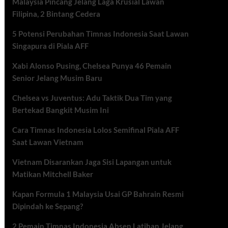
Malaysia Pincang Jelang Laga Krusial Lawan
Filipina, 2 Bintang Cedera
5 Potensi Perubahan Timnas Indonesia Saat Lawan
Singapura di Piala AFF
Xabi Alonso Pusing, Chelsea Punya 46 Pemain
Senior Jelang Musim Baru
Chelsea vs Juventus: Adu Taktik Dua Tim yang
Bertekad Bangkit Musim Ini
Cara Timnas Indonesia Lolos Semifinal Piala AFF
Saat Lawan Vietnam
Vietnam Disarankan Jaga Sisi Lapangan untuk
Matikan Mitchell Baker
Kapan Formula 1 Malaysia Usai GP Bahrain Resmi
Dipindah ke Sepang?
2 Pemain Timnas Indonesia Absen Latihan Jelang