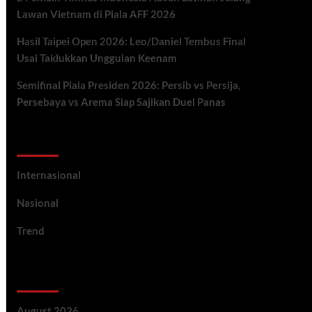
Lawan Vietnam di Piala AFF 2026
Hasil Taipei Open 2026: Leo/Daniel Tembus Final
Usai Taklukkan Unggulan Keenam
Semifinal Piala Presiden 2026: Persib vs Persija,
Persebaya vs Arema Siap Sajikan Duel Panas
Categories
Internasional
Nasional
Trend
Archives
August 2026