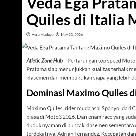
Veda Ega Prata
Quiles di Itali
Heru Mudayo
May 23, 2026
Atletic Zone Hub
– Pertarungan top speed Moto
Pratama siap menunjukkan kualitas terbaik me
klasemen dan membuktikan siapa yang lebih d
Dominasi Maximo Quiles d
Maximo Quiles, rider muda asal Spanyol dari
biasa di Moto3 2026. Dari enam race yang suda
duduk nyaman di puncak klasemen sementara de
terdekatnya, Adrian Fernandez. Kecepatan dan