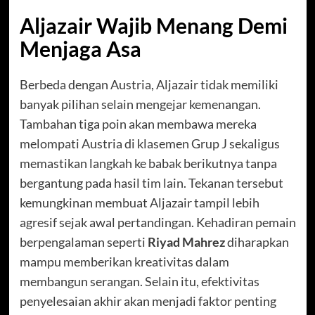
Aljazair Wajib Menang Demi
Menjaga Asa
Berbeda dengan Austria, Aljazair tidak memiliki
banyak pilihan selain mengejar kemenangan.
Tambahan tiga poin akan membawa mereka
melompati Austria di klasemen Grup J sekaligus
memastikan langkah ke babak berikutnya tanpa
bergantung pada hasil tim lain. Tekanan tersebut
kemungkinan membuat Aljazair tampil lebih
agresif sejak awal pertandingan. Kehadiran pemain
berpengalaman seperti
Riyad Mahrez
diharapkan
mampu memberikan kreativitas dalam
membangun serangan. Selain itu, efektivitas
penyelesaian akhir akan menjadi faktor penting