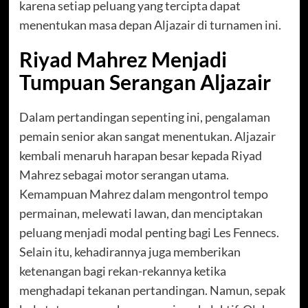
karena setiap peluang yang tercipta dapat
menentukan masa depan Aljazair di turnamen ini.
Riyad Mahrez Menjadi
Tumpuan Serangan Aljazair
Dalam pertandingan sepenting ini, pengalaman
pemain senior akan sangat menentukan. Aljazair
kembali menaruh harapan besar kepada Riyad
Mahrez sebagai motor serangan utama.
Kemampuan Mahrez dalam mengontrol tempo
permainan, melewati lawan, dan menciptakan
peluang menjadi modal penting bagi Les Fennecs.
Selain itu, kehadirannya juga memberikan
ketenangan bagi rekan-rekannya ketika
menghadapi tekanan pertandingan. Namun, sepak