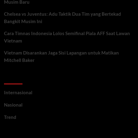
Musim Baru
Chelsea vs Juventus: Adu Taktik Dua Tim yang Bertekad
Bangkit Musim Ini
Cara Timnas Indonesia Lolos Semifinal Piala AFF Saat Lawan
Vietnam
Vietnam Disarankan Jaga Sisi Lapangan untuk Matikan
Mitchell Baker
Categories
Internasional
Nasional
Trend