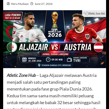
Heru Mudayo
June 27, 2026
Atletic Zone Hub
– Laga Aljazair melawan Austria
menjadi salah satu pertandingan paling
menentukan pada fase grup Piala Dunia 2026.
Kedua tim sama-sama masih memiliki peluang
untuk melangkah ke babak 32 besar sehingga hasil