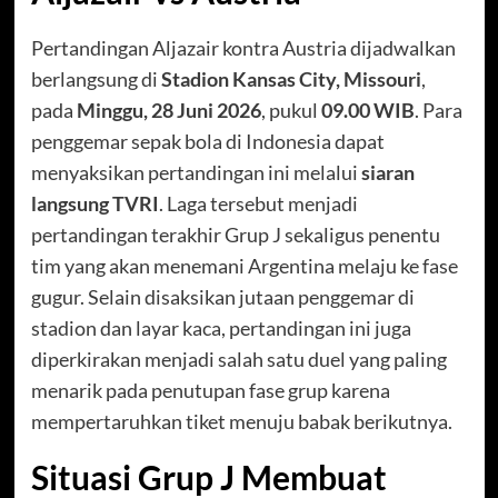
Pertandingan Aljazair kontra Austria dijadwalkan
berlangsung di
Stadion Kansas City, Missouri
,
pada
Minggu, 28 Juni 2026
, pukul
09.00 WIB
. Para
penggemar sepak bola di Indonesia dapat
menyaksikan pertandingan ini melalui
siaran
langsung TVRI
. Laga tersebut menjadi
pertandingan terakhir Grup J sekaligus penentu
tim yang akan menemani Argentina melaju ke fase
gugur. Selain disaksikan jutaan penggemar di
stadion dan layar kaca, pertandingan ini juga
diperkirakan menjadi salah satu duel yang paling
menarik pada penutupan fase grup karena
mempertaruhkan tiket menuju babak berikutnya.
Situasi Grup J Membuat