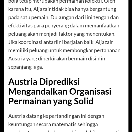
bola tetap merupakan permainan kolektif. Oleh
karena itu, Aljazair tidak bisa hanya bergantung
pada satu pemain. Dukungan dari lini tengah dan
efektivitas para penyerang dalam memanfaatkan
peluang akan menjadi faktor yang menentukan.
Jika koordinasi antarlini berjalan baik, Aljazair
memiliki peluang untuk membongkar pertahanan
Austria yang diperkirakan bermain disiplin
sepanjang laga.
Austria Diprediksi
Mengandalkan Organisasi
Permainan yang Solid
Austria datang ke pertandingan ini dengan
keuntungan secara matematis sehingga