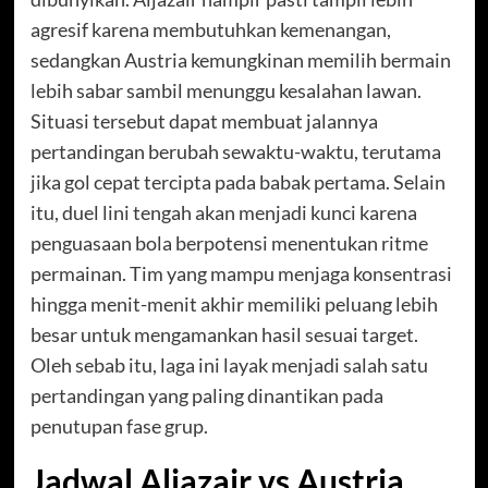
agresif karena membutuhkan kemenangan,
sedangkan Austria kemungkinan memilih bermain
lebih sabar sambil menunggu kesalahan lawan.
Situasi tersebut dapat membuat jalannya
pertandingan berubah sewaktu-waktu, terutama
jika gol cepat tercipta pada babak pertama. Selain
itu, duel lini tengah akan menjadi kunci karena
penguasaan bola berpotensi menentukan ritme
permainan. Tim yang mampu menjaga konsentrasi
hingga menit-menit akhir memiliki peluang lebih
besar untuk mengamankan hasil sesuai target.
Oleh sebab itu, laga ini layak menjadi salah satu
pertandingan yang paling dinantikan pada
penutupan fase grup.
Jadwal Aljazair vs Austria