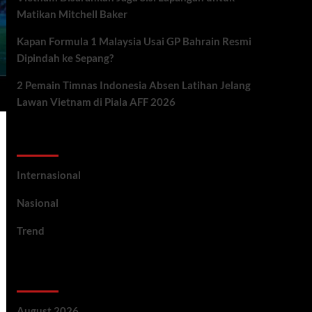
Matikan Mitchell Baker
Kapan Formula 1 Malaysia Usai GP Bahrain Resmi
Dipindah ke Sepang?
2 Pemain Timnas Indonesia Absen Latihan Jelang
Lawan Vietnam di Piala AFF 2026
Categories
Internasional
Nasional
Trend
Archives
August 2026