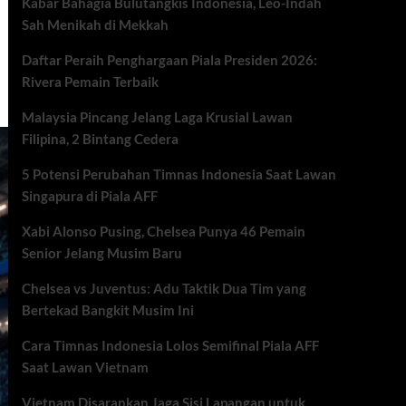
Kabar Bahagia Bulutangkis Indonesia, Leo-Indah
Sah Menikah di Mekkah
Daftar Peraih Penghargaan Piala Presiden 2026:
Rivera Pemain Terbaik
Malaysia Pincang Jelang Laga Krusial Lawan
Filipina, 2 Bintang Cedera
5 Potensi Perubahan Timnas Indonesia Saat Lawan
Singapura di Piala AFF
Xabi Alonso Pusing, Chelsea Punya 46 Pemain
Senior Jelang Musim Baru
Chelsea vs Juventus: Adu Taktik Dua Tim yang
Bertekad Bangkit Musim Ini
Cara Timnas Indonesia Lolos Semifinal Piala AFF
Saat Lawan Vietnam
Vietnam Disarankan Jaga Sisi Lapangan untuk