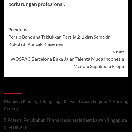
pertarungan profesional.
Post
Previous:
Persib Bandung Taklukkan Persija 2-1 dan Semakin
navigation
Kokoh di Puncak Klasemen
Next:
WOSPAC Barcelona Buka Jalan Talenta Muda Indonesia
Menuju Sepakbola Eropa
Recent Posts
Malaysia Pincang Jelang Laga Krusial Lawan Filipina, 2 Bintang
Cedera
5 Potensi Perubahan Timnas Indonesia Saat Lawan Singapura
di Piala AFF