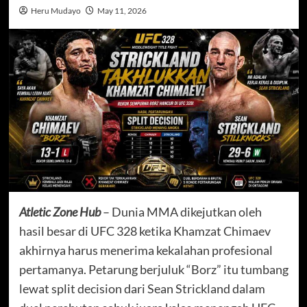
Heru Mudayo
May 11, 2026
Atletic Zone Hub
– Dunia MMA dikejutkan oleh
hasil besar di UFC 328 ketika Khamzat Chimaev
akhirnya harus menerima kekalahan profesional
pertamanya. Petarung berjuluk “Borz” itu tumbang
lewat split decision dari Sean Strickland dalam