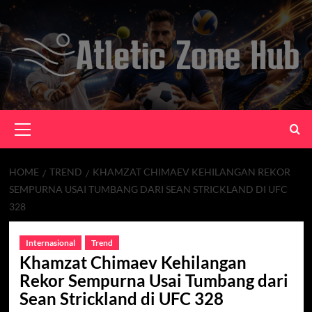
Skip
to
content
Primary
Menu
HOME
TREND
KHAMZAT CHIMAEV KEHILANGAN REKOR
SEMPURNA USAI TUMBANG DARI SEAN STRICKLAND DI UFC
328
Internasional
Trend
Khamzat Chimaev Kehilangan
Rekor Sempurna Usai Tumbang dari
Sean Strickland di UFC 328