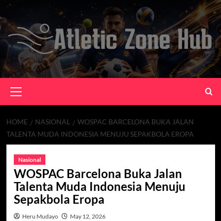
Skip
to
content
Primary
Menu
HOME
NASIONAL
WOSPAC BARCELONA BUKA JALAN
TALENTA MUDA INDONESIA MENUJU SEPAKBOLA EROPA
Nasional
WOSPAC Barcelona Buka Jalan
Talenta Muda Indonesia Menuju
Sepakbola Eropa
Heru Mudayo
May 12, 2026