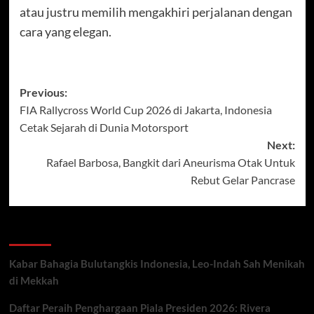
atau justru memilih mengakhiri perjalanan dengan
cara yang elegan.
Post
Previous:
FIA Rallycross World Cup 2026 di Jakarta, Indonesia
navigation
Cetak Sejarah di Dunia Motorsport
Next:
Rafael Barbosa, Bangkit dari Aneurisma Otak Untuk
Rebut Gelar Pancrase
Recent Posts
Kabar Bahagia Bulutangkis Indonesia, Leo-Indah Sah Menikah
di Mekkah
Daftar Peraih Penghargaan Piala Presiden 2026: Rivera