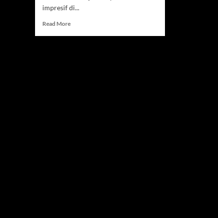
impresif di...
Read
Read More
more
about
Perburuan
Puncak
AVC
Cup
2026
Memanas,
Indonesia
Bayangi
Vietnam