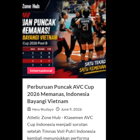
Internasional
Perburuan Puncak AVC Cup
2026 Memanas, Indonesia
Bayangi Vietnam
Heru Mudayo
June 9, 2026
Atletic Zone Hub - Klasemen AVC
Cup Indonesia menjadi sorotan
setelah Timnas Voli Putri Indonesia
kembali menunjukkan performa